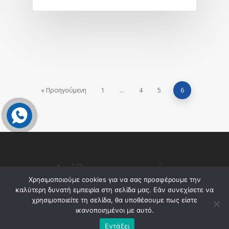
« Προηγούμενη
1
…
4
5
6
Διεύθυνση επικοινωνίας
Χρησιμοποιούμε cookies για να σας προσφέρουμε την
Μαρασλή 3, Κολωνάκι, Αθήνα, Τ.Κ. 10676
καλύτερη δυνατή εμπειρία στη σελίδα μας. Εάν συνεχίσετε να
χρησιμοποιείτε τη σελίδα, θα υποθέσουμε πως είστε
Τηλ.
+302100090460
ικανοποιημένοι με αυτό.
Εντάξει