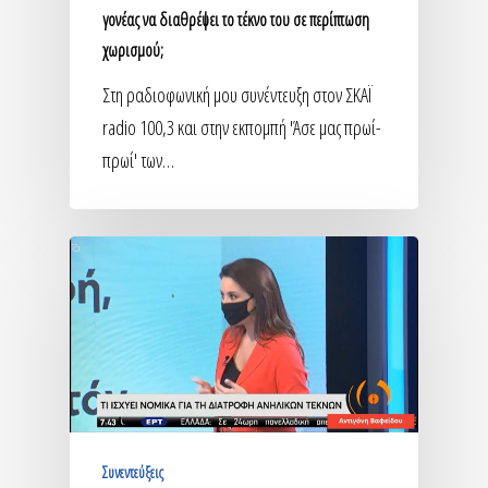
γονέας να διαθρέψει το τέκνο του σε περίπτωση
χωρισμού;
Στη ραδιοφωνική μου συνέντευξη στον ΣΚΑΪ
radio 100,3 και στην εκπομπή 'Άσε μας πρωί-
πρωί' των…
Συνεντεύξεις