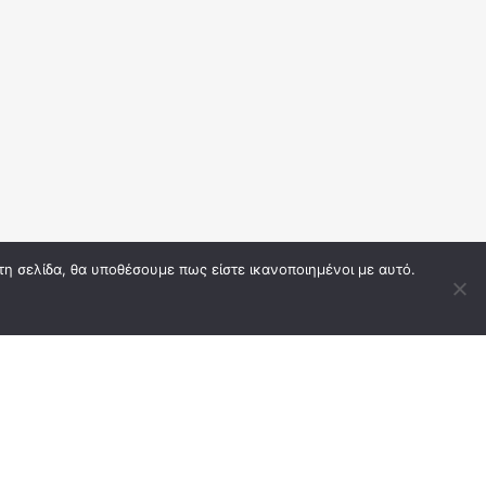
τη σελίδα, θα υποθέσουμε πως είστε ικανοποιημένοι με αυτό.
Δίκαιο Πνευματικής Ιδιοκτησίας
Περισσότερα για πνευματικό δίκαιο