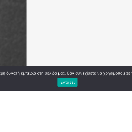
Διεύθυνση επικοινωνίας
Μαρασλή 3, Κολωνάκι, Αθήνα, Τ.Κ. 10676
Τηλ.
+302100090460
η δυνατή εμπειρία στη σελίδα μας. Εάν συνεχίσετε να χρησιμοποιείτε 
Εντάξει
Εμπορικό - Εταιρικό Δίκαιο
Διαβάστε για εταιρικό δίκαιο